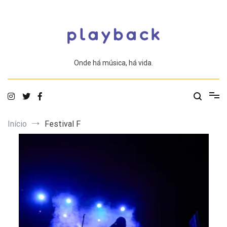
Saltar
para
o
conteúdo
Onde há música, há vida.
Início
Festival F