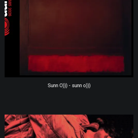
Sunn O))) - sunn o)))