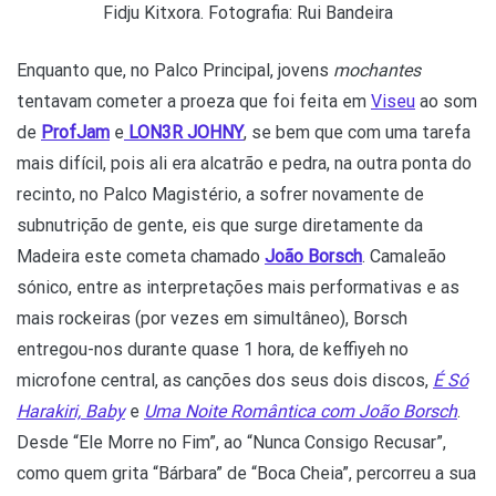
Fidju Kitxora. Fotografia: Rui Bandeira
Enquanto que, no Palco Principal, jovens
mochantes
tentavam cometer a proeza que foi feita em
Viseu
ao som
de
ProfJam
e
LON3R JOHNY
, se bem que com uma tarefa
mais difícil, pois ali era alcatrão e pedra, na outra ponta do
recinto, no Palco Magistério, a sofrer novamente de
subnutrição de gente, eis que surge diretamente da
Madeira este cometa chamado
João Borsch
. Camaleão
sónico, entre as interpretações mais performativas e as
mais rockeiras (por vezes em simultâneo), Borsch
entregou-nos durante quase 1 hora, de keffiyeh no
microfone central, as canções dos seus dois discos,
É Só
Harakiri, Baby
e
Uma Noite Romântica com João Borsch
.
Desde “Ele Morre no Fim”, ao “Nunca Consigo Recusar”,
como quem grita “Bárbara” de “Boca Cheia”, percorreu a sua