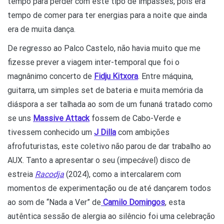
tempo para perder com este tipo de impasses, pois era
tempo de comer para ter energias para a noite que ainda
era de muita dança.
De regresso ao Palco Castelo, não havia muito que me
fizesse prever a viagem inter-temporal que foi o
magnânimo concerto de
Fidju Kitxora
. Entre máquina,
guitarra, um simples set de bateria e muita memória da
diáspora a ser talhada ao som de um funaná tratado como
se uns
Massive Attack
fossem de Cabo-Verde e
tivessem conhecido um
J Dilla
com ambições
afrofuturistas, este coletivo não parou de dar trabalho ao
AUX. Tanto a apresentar o seu (impecável) disco de
estreia
Racodja
(2024), como a intercalarem com
momentos de experimentação ou de até dançarem todos
ao som de “Nada a Ver” de
Camilo Domingos
, esta
autêntica sessão de alergia ao silêncio foi uma celebração