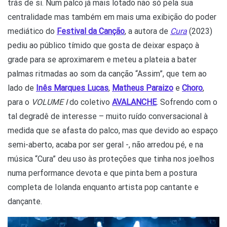
trás de si. Num palco já mais lotado não só pela sua
centralidade mas também em mais uma exibição do poder
mediático do
Festival da Canção
, a autora de
Cura
(2023)
pediu ao público tímido que gosta de deixar espaço à
grade para se aproximarem e meteu a plateia a bater
palmas ritmadas ao som da canção “Assim”, que tem ao
lado de
Inês Marques Lucas
,
Matheus Paraizo
e
Choro
,
para o
VOLUME I
do coletivo
AVALANCHE
. Sofrendo com o
tal degradê de interesse – muito ruído conversacional à
medida que se afasta do palco, mas que devido ao espaço
semi-aberto, acaba por ser geral -, não arredou pé, e na
música “Cura” deu uso às proteções que tinha nos joelhos
numa performance devota e que pinta bem a postura
completa de Iolanda enquanto artista pop cantante e
dançante.