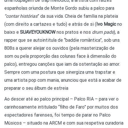
uma roupagem de trap melódico, a artista com raízes
espanholas oriunda de Monte Gordo subiu a palco para
“contar histórias
” da sua vida. Cheia de família na plateia
(com direito a cartazes e tudo) e atrás de si (
Ivo Magic
no
baixo e
SUAVEYOUKNOW
nos pratos e nos
drum pads
), a
rapper que se autointitula de “baddie romântica”, sob uns
808s a querer aleijar os ouvidos (pela masterização de
som ou pela proporção das colunas face à dimensão do
palco), entregou canções que iam da ostentação ao amor.
Sempre com uma postura que sinergiza uma trapstar e
uma artista pop com mania, anunciou que está a acabar de
preparar o seu álbum de estreia
Ao descer até ao palco principal – Palco RIA – para ver o
carinhosamente intitulado “filho de Faro” por muitos dos
espectadores farenses, foi tempo de parar no Palco
Músicos – situado na ARCM e com sua respetiva curadoria