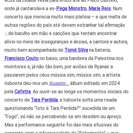
ecos da cidade velha para irmos até ao Palco Castelo,
onde já cantarolava a ex-
Pega Monstro
,
Maria Reis
. Num
concerto que merecia muito mais plateia – e que malta de
outras regiões do país até devem estranhar tal afirmação
-, de barulho em mão e canções que tentam encontrar
alívio no meio de inseguranças e ânsias, a cantora e autora,
muito bem acompanhada de
Tomé Silva
na bateria,
Francisco Couto
no baixo, uma bandeira da Palestina nos
monitores e, já não tão bem, por aviões da Ryanair a
passarem pelos céus música sim, música sim, a artista
lisboeta deu-nos um
Suspiro
…
,
álbum editado em 2024
pela
Cafetra
. Ao ouvir-se ao longe os momentos iniciais do
concerto de
Tara Perdida
, a lisboeta solta uma risada
questionando “Isto é Tara Perdida?” sucedida de um
“Fogo”, só não se percebendo se em desdém ou apreço.
Mas a performance seguinte foi das mais efusivas do