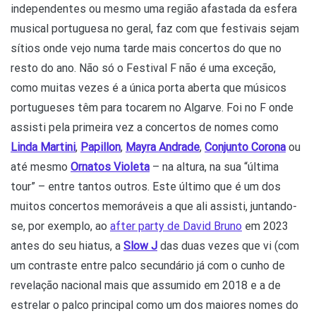
independentes ou mesmo uma região afastada da esfera
musical portuguesa no geral, faz com que festivais sejam
sítios onde vejo numa tarde mais concertos do que no
resto do ano. Não só o Festival F não é uma exceção,
como muitas vezes é a única porta aberta que músicos
portugueses têm para tocarem no Algarve. Foi no F onde
assisti pela primeira vez a concertos de nomes como
Linda Martini
,
Papillon
,
Mayra Andrade
,
Conjunto Corona
ou
até mesmo
Ornatos Violeta
– na altura, na sua “última
tour” – entre tantos outros. Este último que é um dos
muitos concertos memoráveis a que ali assisti, juntando-
se, por exemplo, ao
after party de David Bruno
em 2023
antes do seu hiatus, a
Slow J
das duas vezes que vi (com
um contraste entre palco secundário já com o cunho de
revelação nacional mais que assumido em 2018 e a de
estrelar o palco principal como um dos maiores nomes do