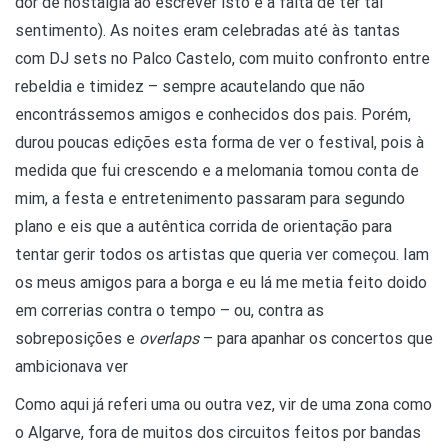
dor de nostalgia ao escrever isto e a falta de ter tal
sentimento). As noites eram celebradas até às tantas
com DJ sets no Palco Castelo, com muito confronto entre
rebeldia e timidez – sempre acautelando que não
encontrássemos amigos e conhecidos dos pais. Porém,
durou poucas edições esta forma de ver o festival, pois à
medida que fui crescendo e a melomania tomou conta de
mim, a festa e entretenimento passaram para segundo
plano e eis que a autêntica corrida de orientação para
tentar gerir todos os artistas que queria ver começou. Iam
os meus amigos para a borga e eu lá me metia feito doido
em correrias contra o tempo – ou, contra as
sobreposições e
overlaps
– para apanhar os concertos que
ambicionava ver
Como aqui já referi uma ou outra vez, vir de uma zona como
o Algarve, fora de muitos dos circuitos feitos por bandas