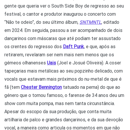
gente que queria ver o South Side Boy de regresso ao seu
festival, o cantor e produtor inaugurou o concerto com
“Não te odeio”, do seu último álbum,
SNTMNTL
, editado
em 2024. Em seguida, passou a ser acompanhado de dois
dançarinos com máscaras que até podiam ter assustado
os crentes do regresso dos
Daft Punk
, e que, após as
retirarem, revelaram ser nem mais nem menos que os
gémeos olhanenses
Uais
(Joel e Josué Oliveira). A coser
tapeçarias mais metálicas ao seu popzinho delicado, com
vocals que estavam mais próximos do nu-metal de que é
fã (tem
Chester Bennington
tatuado na perna) do que ao
género que o tornou famoso, o farense de 34 anos deu um
show com muita pompa, mas nem tanta circunstância.
Apesar do escopo da sua produção, que conta muita
artilharia de palco e grandes dançarinos, e da sua devoção
vocal, a maneira como articula os momentos em que não