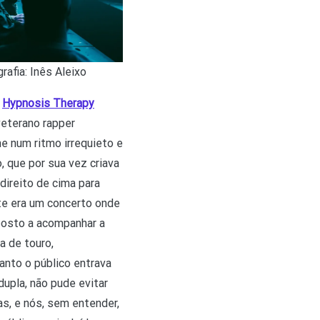
afia: Inês Aleixo
o
Hypnosis Therapy
eterano rapper
ne num ritmo irrequieto e
o, que por sua vez criava
ireito de cima para
ste era um concerto onde
sposto a acompanhar a
a de touro,
nto o público entrava
upla, não pude evitar
as, e nós, sem entender,