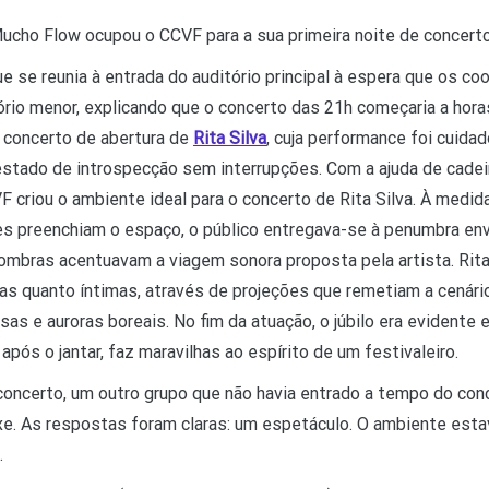
Mucho Flow ocupou o CCVF para a sua primeira noite de concert
e se reunia à entrada do auditório principal à espera que os c
rio menor, explicando que o concerto das 21h começaria a hor
o concerto de abertura de
Rita Silva
, cuja performance foi cuid
estado de introspecção sem interrupções. Com a ajuda de cade
VF criou o ambiente ideal para o concerto de Rita Silva. À medi
s preenchiam o espaço, o público entregava-se à penumbra env
ombras acentuavam a viagem sonora proposta pela artista. Rit
s quanto íntimas, através de projeções que remetiam a cenário
as e auroras boreais. No fim da atuação, o júbilo era evidente 
ós o jantar, faz maravilhas ao espírito de um festivaleiro.
 concerto, um outro grupo que não havia entrado a tempo do co
ixe. As respostas foram claras: um espetáculo. O ambiente esta
.