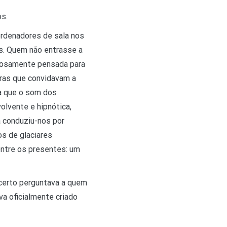
os.
oordenadores de sala nos
as. Quem não entrasse a
adosamente pensada para
iras que convidavam a
da que o som dos
olvente e hipnótica,
a conduziu-nos por
s de glaciares
entre os presentes: um
ncerto perguntava a quem
va oficialmente criado