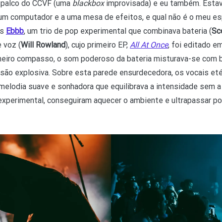
o palco do CCVF (uma
blackbox
improvisada) e eu também. Estav
 um computador e a uma mesa de efeitos, e qual não é o meu 
os
Ebbb
, um trio de pop experimental que combinava bateria (
Sc
e voz (
Will Rowland
), cujo primeiro EP,
All At Once
, foi editado e
meiro compasso, o som poderoso da bateria misturava-se com b
usão explosiva. Sobre esta parede ensurdecedora, os vocais e
melodia suave e sonhadora que equilibrava a intensidade sem a 
experimental, conseguiram aquecer o ambiente e ultrapassar p