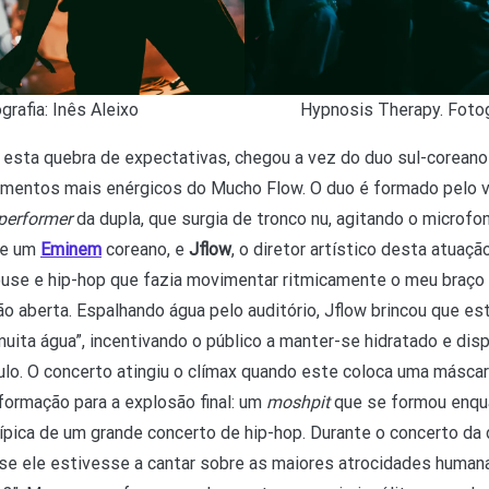
Hypnosis Therapy. Fotogr
grafia: Inês Aleixo
s esta quebra de expectativas, chegou a vez do duo sul-corean
mentos mais enérgicos do Mucho Flow. O duo é formado pelo v
performer
da dupla, que surgia de tronco nu, agitando o microfo
de um
Eminem
coreano, e
Jflow
, o diretor artístico desta atuaçã
use e hip-hop que fazia movimentar ritmicamente o meu braço d
o aberta. Espalhando água pelo auditório, Jflow brincou que e
muita água”, incentivando o público a manter-se hidratado e di
lo. O concerto atingiu o clímax quando este coloca uma máscar
ormação para a explosão final: um
moshpit
que se formou enqua
pica de um grande concerto de hip-hop. Durante o concerto da d
E se ele estivesse a cantar sobre as maiores atrocidades human