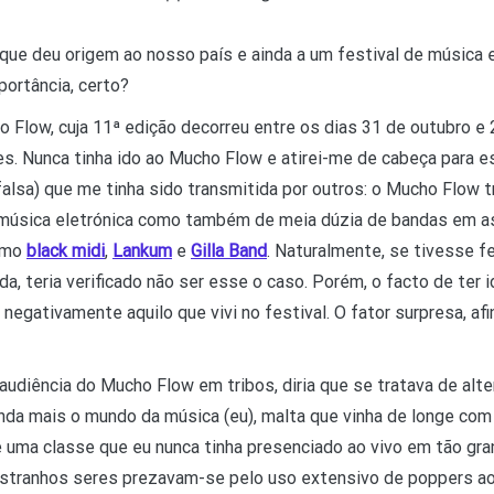
 que deu origem ao nosso país e ainda a um festival de música e
portância, certo?
Flow, cuja 11ª edição decorreu entre os dias 31 de outubro e 
es. Nunca tinha ido ao Mucho Flow e atirei-me de cabeça para e
falsa) que me tinha sido transmitida por outros: o Mucho Flow 
e música eletrónica como também de meia dúzia de bandas em a
omo
black midi
,
Lankum
e
Gilla Band
. Naturalmente, se tivesse f
, teria verificado não ser esse o caso. Porém, o facto de ter
negativamente aquilo que vivi no festival. O fator surpresa, afin
 audiência do Mucho Flow em tribos, diria que se tratava de alt
inda mais o mundo da música (eu), malta que vinha de longe com
, e uma classe que eu nunca tinha presenciado ao vivo em tão g
estranhos seres prezavam-se pelo uso extensivo de poppers ao