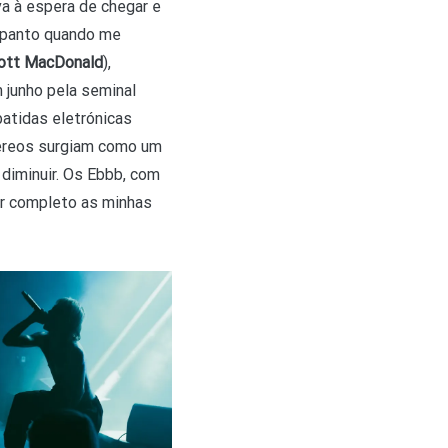
a à espera de chegar e
espanto quando me
ott MacDonald
),
m junho pela seminal
atidas eletrónicas
téreos surgiam como um
diminuir. Os Ebbb, com
or completo as minhas