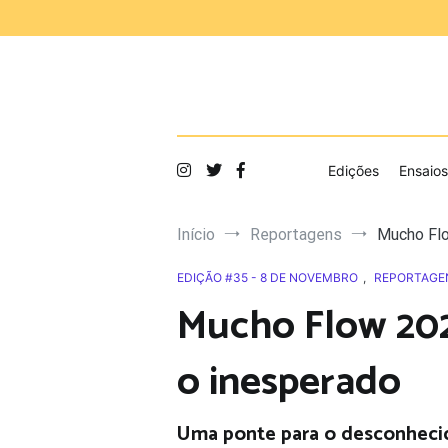
Saltar
para
o
conteúdo
Edições
Ensaios
Início
Reportagens
Mucho Flo
EDIÇÃO #35 - 8 DE NOVEMBRO
,
REPORTAGE
Mucho Flow 202
o inesperado
Uma ponte para o desconheci