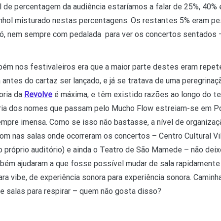
el de percentagem da audiência estaríamos a falar de 25%, 40%
nhol misturado nestas percentagens. Os restantes 5% eram pe
 só, nem sempre com pedalada para ver os concertos sentados 
ém nos festivaleiros era que a maior parte destes eram repet
antes do cartaz ser lançado, e já se tratava de uma peregrinaçã
oria da
Revolve
é máxima, e têm existido razões ao longo do te
oria dos nomes que passam pelo Mucho Flow estreiam-se em Por
empre imensa. Como se isso não bastasse, a nível de organiza
som nas salas onde ocorreram os concertos – Centro Cultural Vil
o próprio auditório) e ainda o Teatro de São Mamede – não deix
bém ajudaram a que fosse possível mudar de sala rapidamente 
ara vibe, de experiência sonora para experiência sonora. Camin
e salas para respirar – quem não gosta disso?