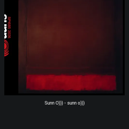
Sunn O))) - sunn o)))