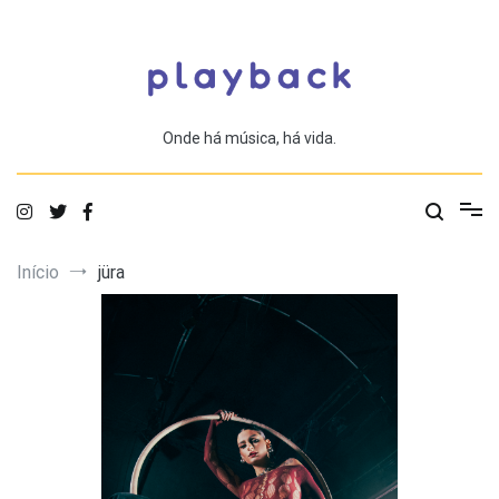
Saltar
para
o
conteúdo
Onde há música, há vida.
Início
jüra