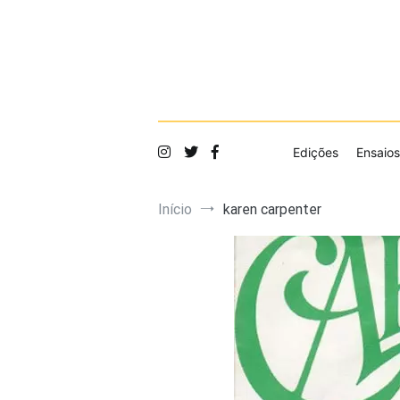
Saltar
para
o
conteúdo
Edições
Ensaios
Início
karen carpenter