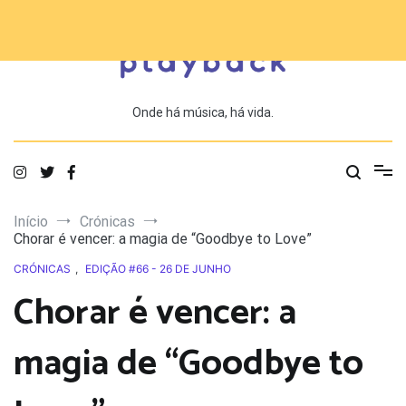
Saltar
para
o
conteúdo
Onde há música, há vida.
Início
Crónicas
Chorar é vencer: a magia de “Goodbye to Love”
CRÓNICAS
,
EDIÇÃO #66 - 26 DE JUNHO
Chorar é vencer: a
magia de “Goodbye to