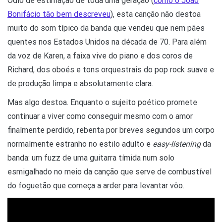
Ódio de estimação de toda uma geração (
como o João
Bonifácio tão bem descreveu
), esta canção não destoa
muito do som típico da banda que vendeu que nem pães
quentes nos Estados Unidos na década de 70. Para além
da voz de Karen, a faixa vive do piano e dos coros de
Richard, dos oboés e tons orquestrais do pop rock suave e
de produção limpa e absolutamente clara.
Mas algo destoa. Enquanto o sujeito poético promete
continuar a viver como conseguir mesmo com o amor
finalmente perdido, rebenta por breves segundos um corpo
normalmente estranho no estilo adulto e
easy-listening
da
banda: um fuzz de uma guitarra tímida num solo
esmigalhado no meio da canção que serve de combustível
do foguetão que começa a arder para levantar vôo.