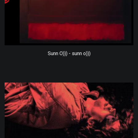
Sunn O))) - sunn o)))