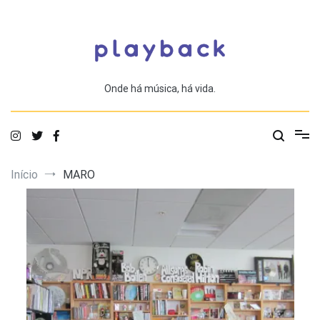
Saltar
para
o
conteúdo
Onde há música, há vida.
Início
MARO