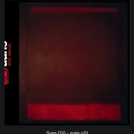
Sunn O))) - sunn o)))