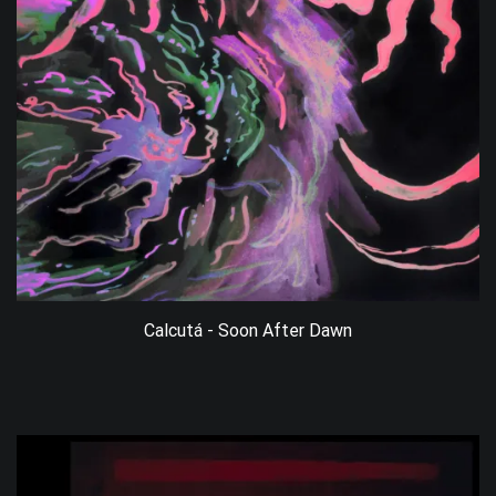
Calcutá - Soon After Dawn