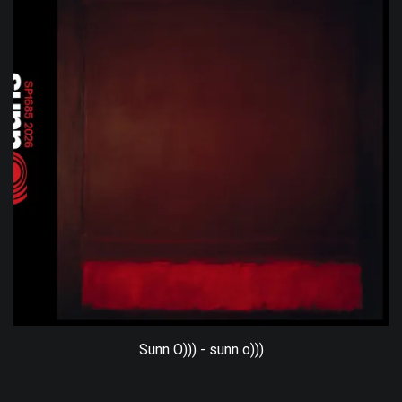
Sunn O))) - sunn o)))