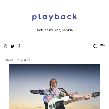
Saltar
para
o
conteúdo
Onde há música, há vida.
Início
perfil