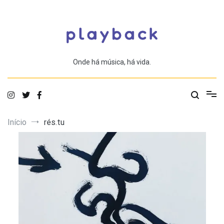
Saltar
para
o
conteúdo
Onde há música, há vida.
Início
rés.tu