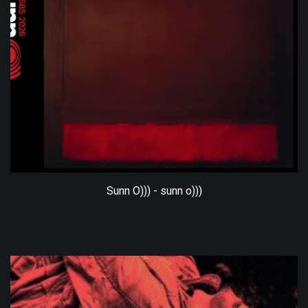
Sunn O))) - sunn o)))