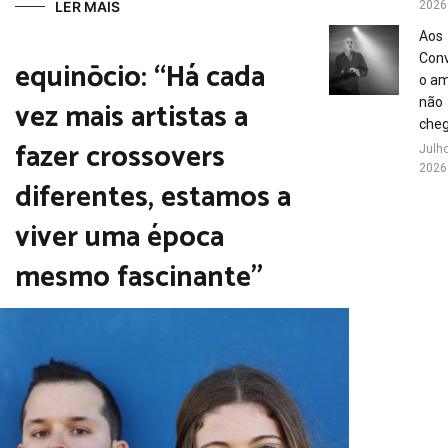
LER MAIS
2026
Aos
Conv
equinōcio: “Há cada
o a
vez mais artistas a
não
che
fazer crossovers
Julho
2026
diferentes, estamos a
viver uma época
mesmo fascinante”