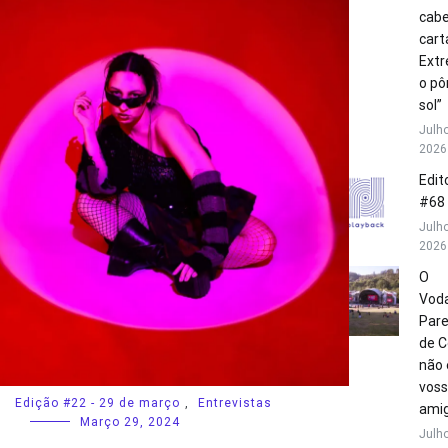
cabe
cart
Extr
o pô
sol”
Julho
2026
Edito
#68
Julho
2026
O
Vod
Par
de C
não 
vos
Edição #22 - 29 de março
,
Entrevistas
amig
Março 29, 2024
Julho