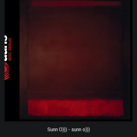
Sunn O))) - sunn o)))