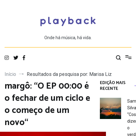
Saltar
para
o
conteúdo
Onde há música, há vida.
Início
Resultados da pesquisa por: Marisa Liz
margô: “O EP 00:00 é
EDIÇÃO MAIS
RECENTE
o fechar de um ciclo e
Sam
o começo de um
Silva
“Co
novo“
dize
o
verd