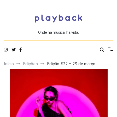
Saltar
para
o
conteúdo
Onde há música, há vida.
Início
Edições
Edição #22 – 29 de março