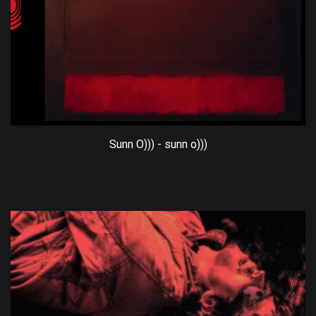
Sunn O))) - sunn o)))