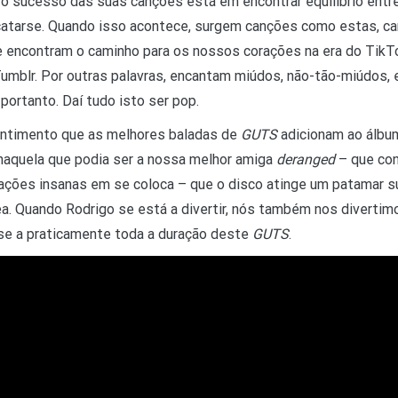
o sucesso das suas canções está em encontrar equilíbrio entre
 catarse. Quando isso acontece, surgem canções como estas, c
que encontram o caminho para os nossos corações na era do TikT
Tumblr. Por outras palavras, encantam miúdos, não-tão-miúdos, 
 portanto. Daí tudo isto ser pop.
entimento que as melhores baladas de
GUTS
adicionam ao álbum
 naquela que podia ser a nossa melhor amiga
deranged
– que con
ações insanas em se coloca – que o disco atinge um patamar su
. Quando Rodrigo se está a divertir, nós também nos divertimo
-se a praticamente toda a duração deste
GUTS
.