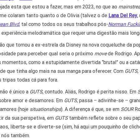
rojada esta que estou a fazer, mas em 2023, no que ao
mainstr
e colaram tanto quanto o de Olivia (talvez o de
Lana Del Rey
,
cean Blvd
, tal como todos os seus trabalhos pós-
Norman Fuckin
experiência melodramática que requer uma digestão mais longa
ção que tornou a ex-estrela da Disney na nova coqueluche da po
sidade para perceber qual seria o próximo
move
de Rodrigo. Ap
 momentos, como a estupidamente divertida “brutal” ou a catárt
de que tinha algo mais na sua manga para oferecer. Com
GUTS
,
 tripas todas cá para fora.
 não é único a
GUTS
, contudo. Aliás, Rodrigo é perita nisso. Em
r sobre amor e desamores. Em
GUTS
, passa – adivinhe-se – gra
samores (hoje
situationships
). A diferença é que, se em
SOUR
Ro
ir da sua perspetiva, em
GUTS
também reflete sobre o seu pap
aos, liberta-se e diverte-se (sim, há aqui um pouquinho de clich
, nós também.