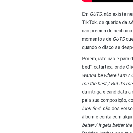
Em
GUTS
, não existe n
TikTok, de querida da s
não precisa de nenhuma “
momentos de
GUTS
qu
quando o disco se despe
Porém, isto não é para 
bed”, catártica, onde Ol
wanna be where I am / Ge
me the best / But it’s m
da intriga e candidata a
pela sua composição, co
look fine
” são dos verso
álbum e conta com alguns
better / It gets better th