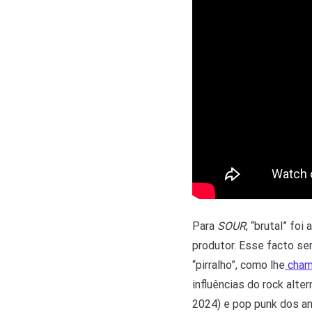
Para
SOUR
, “brutal” foi
produtor. Esse facto se
“pirralho”, como lhe
cha
influências do rock alte
2024) e pop punk dos a