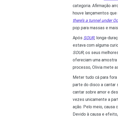
categoria. Afirmação ar
houve lançamentos que m
there’s a tunnel under O
pop para massas e mais 
Após
SOUR
, longa-dura
estava com alguma curio
SOUR
, os seus melhores
ofereciam uma amostra 
processo, Olivia mete as
Meter tudo cá para fora
parte do disco a canta
cantar sobre amor e de
vezes unicamente a part
ação. Pelo meio, causa c
Devido à causa e efeito