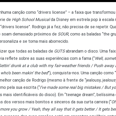
enhuma canção como “drivers license” – a faixa que transformou O
érie de
High School Musical
da Disney em estrela pop à escala 
drivers license”. Rodrigo já a fez, não precisa de se repetir. 
e soam demasiado próximos de
SOUR
, como as baladas “the gru
rsonaliza e se torna mais aborrecido.
dizer que todas as baladas de
GUTS
abrandam o disco. Uma faix
ivia reflete sobre as suas experiências com a fama (“
Well, someti
ttin’ drunk at a club with my fair-weather friends / Push away
e who’s been makin’ the bed
”), conquista-nos. Uma canção como “
 melhor canção de Rodrigo (mesmo à frente de “jealousy, jealousy
mo pela sua escrita (“
I’ve made some real big mistakes / But y
s mais identificáveis do disco). Em “teenage dream”, belíssima
 dos versos mais bonitos e sinceros da sua curta carreira (“
Oh
e more you grow / Yeah, they all say that it gets better / It gets bet