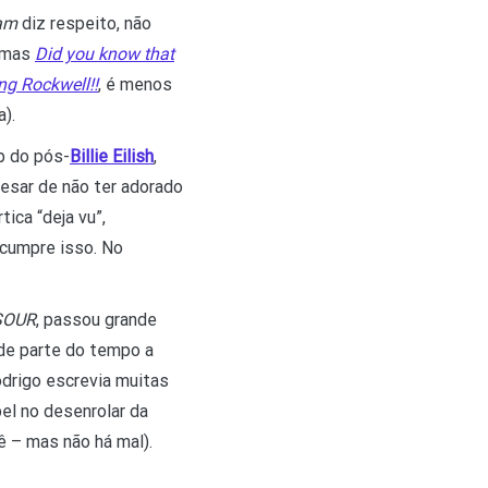
eam
diz respeito, não
 mas
Did you know that
g Rockwell!!
, é menos
).
p do pós-
Billie Eilish
,
esar de não ter adorado
ica “deja vu”,
 cumpre isso. No
SOUR
, passou grande
nde parte do tempo a
drigo escrevia muitas
el no desenrolar da
ê – mas não há mal).