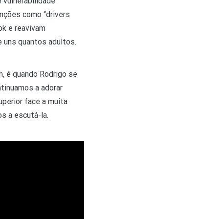
 vulnerabilidade
anções como “drivers
ok e reavivam
e uns quantos adultos.
, é quando Rodrigo se
tinuamos a adorar
perior face a muita
s a escutá-la.