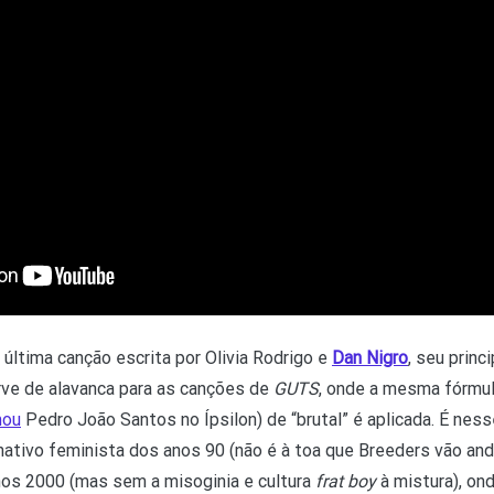
 a última canção escrita por Olivia Rodrigo e
Dan Nigro
, seu princ
rve de alavanca para as canções de
GUTS
, onde a mesma fórmula
mou
Pedro João Santos no Ípsilon) de “brutal” é aplicada. É nes
rnativo feminista dos anos 90 (não é à toa que Breeders vão anda
nos 2000 (mas sem a misoginia e cultura
frat boy
à mistura), ond