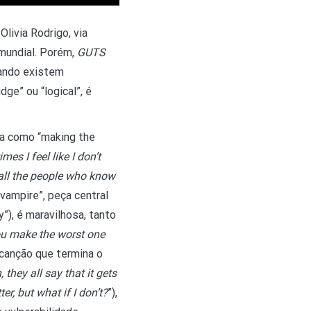
livia Rodrigo, via
mundial. Porém,
GUTS
Quando existem
dge” ou “logical”, é
a como “making the
mes I feel like I don’t
 all the people who know
vampire”, peça central
”), é maravilhosa, tanto
ou make the worst one
 canção que termina o
, they all say that it gets
ter, but what if I don’t?
”),