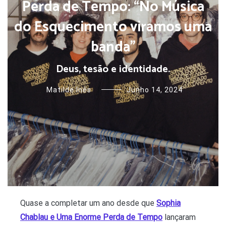
Perda de Tempo: “No Música
do Esquecimento viramos uma
banda”
Deus, tesão e identidade.
Matilde Inês
Junho 14, 2024
Quase a completar um ano desde que
Sophia
Chablau e Uma Enorme Perda de Tempo
lançaram