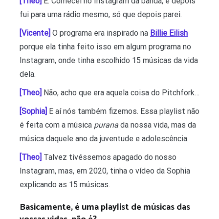
[Theo]
É. Comecei no Instagram da banda, e depois
fui para uma rádio mesmo, só que depois parei.
[Vicente]
O programa era inspirado na
Billie Eilish
porque ela tinha feito isso em algum programa no
Instagram, onde tinha escolhido 15 músicas da vida
dela.
[Theo]
Não, acho que era aquela coisa do Pitchfork…
[Sophia]
E aí nós também fizemos. Essa playlist não
é feita com a música
purana
da nossa vida, mas da
música daquele ano da juventude e adolescência.
[Theo]
Talvez tivéssemos apagado do nosso
Instagram, mas, em 2020, tinha o vídeo da Sophia
explicando as 15 músicas.
Basicamente, é uma playlist de músicas das