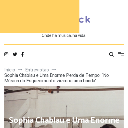
Saltar
para
o
conteúdo
Onde há música, há vida.
Início
Entrevistas
Sophia Chablau e Uma Enorme Perda de Tempo: “No
Música do Esquecimento viramos uma banda”
Sophia Chablau e Uma Enorme