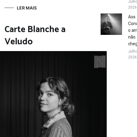
Julho
LER MAIS
2026
Aos
Conv
Carte Blanche a
o a
Veludo
não
che
Julho
2026