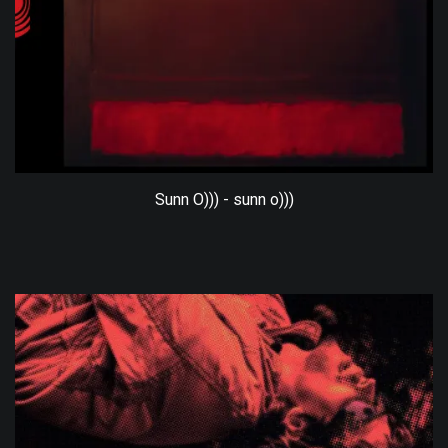
Sunn O))) - sunn o)))