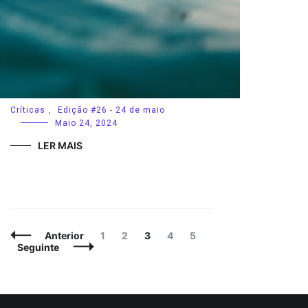
Críticas
,
Edição #26 - 24 de maio
Maio 24, 2024
LER MAIS
Navegação
Página
Página
Página
Página
Página
Anterior
1
2
3
4
5
de
Seguinte
artigos