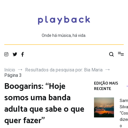
Saltar
para
o
conteúdo
Onde há música, há vida.
Início
Resultados da pesquisa por: Bia Maria
Página 3
Boogarins: “Hoje
EDIÇÃO MAIS
RECENTE
somos uma banda
Sam
adulta que sabe o que
Silva
“Co
quer fazer”
dize
o