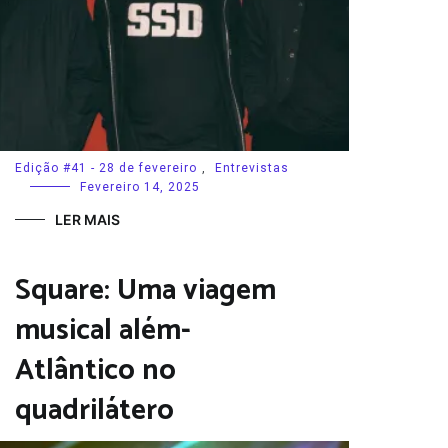
Edição #41 - 28 de fevereiro
,
Entrevistas
Fevereiro 14, 2025
LER MAIS
Square: Uma viagem
musical além-
Atlântico no
quadrilátero