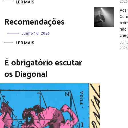
LER MAIS
2026
Aos
Conv
Recomendações
o a
não
Junho 16, 2026
che
LER MAIS
Julho
2026
É obrigatório escutar
os Diagonal