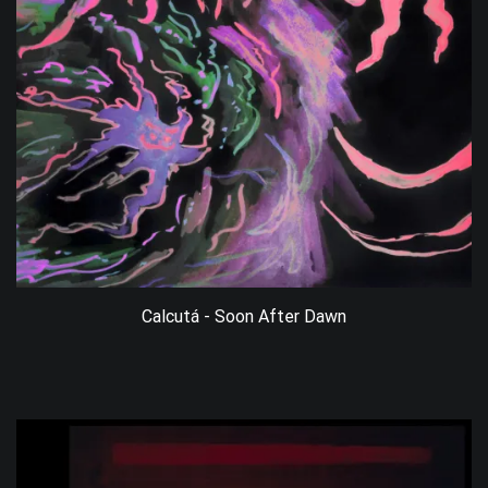
Calcutá - Soon After Dawn