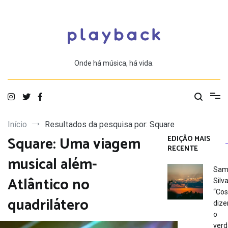
Saltar
para
o
conteúdo
Onde há música, há vida.
Início
Resultados da pesquisa por: Square
Square: Uma viagem
EDIÇÃO MAIS
RECENTE
musical além-
Sam
Atlântico no
Silva
“Co
quadrilátero
dize
o
verd