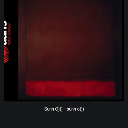
Sunn O))) - sunn o)))