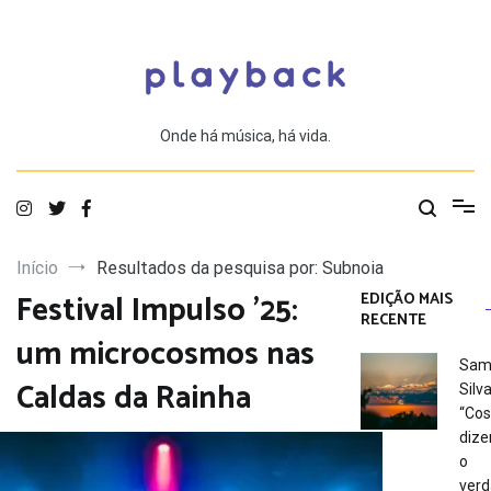
Saltar
para
o
conteúdo
Onde há música, há vida.
Início
Resultados da pesquisa por: Subnoia
Festival Impulso ’25:
EDIÇÃO MAIS
RECENTE
um microcosmos nas
Sam
Caldas da Rainha
Silva
“Co
dize
o
verd