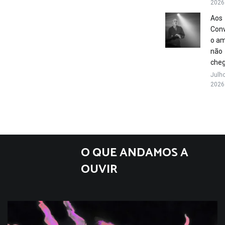
2026
Aos
Conv
o a
não
che
Julho
2026
O QUE ANDAMOS A
OUVIR