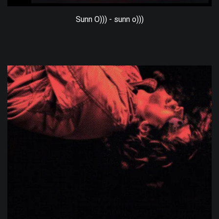
Sunn O))) - sunn o)))