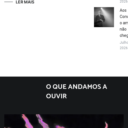
LER MAIS
2026
Aos
Conv
o a
não
che
Julho
2026
O QUE ANDAMOS A
OUVIR