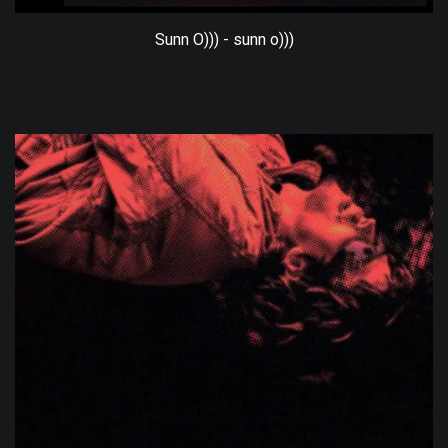
Sunn O))) - sunn o)))