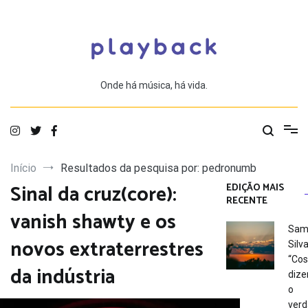
Saltar
para
o
conteúdo
Onde há música, há vida.
Início
Resultados da pesquisa por: pedronumb
Sinal da cruz(core):
EDIÇÃO MAIS
RECENTE
vanish shawty e os
Sam
novos extraterrestres
Silva
“Co
da indústria
dize
o
verd