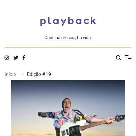
Saltar
para
o
conteúdo
Onde há música, há vida.
Início
Edição #19