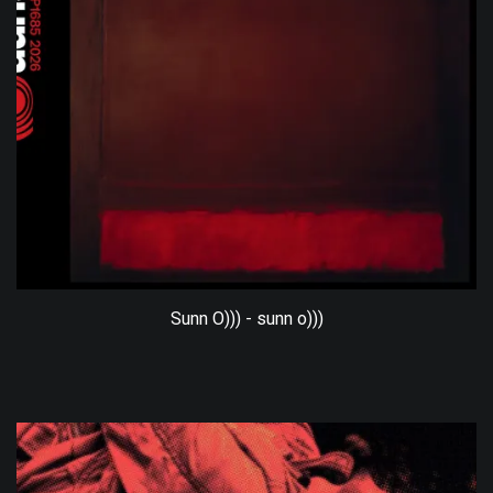
Sunn O))) - sunn o)))