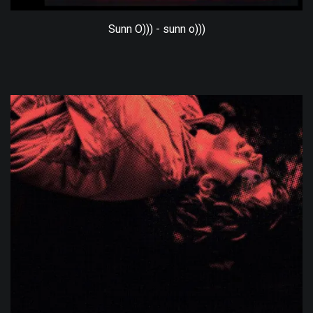
Sunn O))) - sunn o)))