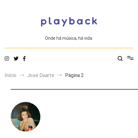
Saltar
para
o
conteúdo
Onde há música, há vida.
Início
José Duarte
Página 2