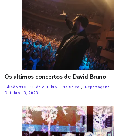
Os últimos concertos de David Bruno
Edição #13 - 13 de outubro
,
Na Selva
,
Reportagens
Outubro 13, 2023