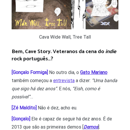
Cava Wide Wall, Tree Tall
Bem, Cave Story. Veteranos da cena do
indie
rock português…?
[Gonçalo Formiga]
No outro dia, o
Gato Mariano
também começou a
entrevista
a dizer:
“Uma banda
que sigo há dez anos”
. E nós,
“Eish, como é
possível”
…
[Zé Maldito]
Não é dez, acho eu.
[Gonçalo]
Ele é capaz de seguir há dez anos. É de
2013 que são as primeiras demos [
Demos
].