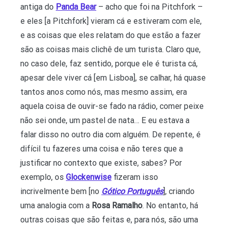
antiga do
Panda Bear
– acho que foi na Pitchfork –
e eles [a Pitchfork] vieram cá e estiveram com ele,
e as coisas que eles relatam do que estão a fazer
são as coisas mais clichê de um turista. Claro que,
no caso dele, faz sentido, porque ele é turista cá,
apesar dele viver cá [em Lisboa], se calhar, há quase
tantos anos como nós, mas mesmo assim, era
aquela coisa de ouvir-se fado na rádio, comer peixe
não sei onde, um pastel de nata… E eu estava a
falar disso no outro dia com alguém. De repente, é
difícil tu fazeres uma coisa e não teres que a
justificar no contexto que existe, sabes? Por
exemplo, os
Glockenwise
fizeram isso
incrivelmente bem [no
Gótico Português
], criando
uma analogia com a
Rosa Ramalho
. No entanto, há
outras coisas que são feitas e, para nós, são uma