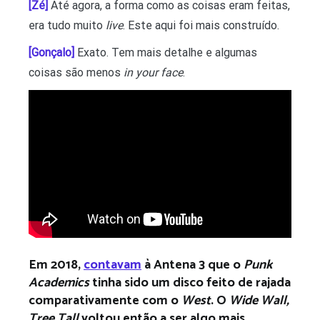
[Zé]
Até agora, a forma como as coisas eram feitas,
era tudo muito
live
. Este aqui foi mais construído.
[Gonçalo]
Exato. Tem mais detalhe e algumas
coisas são menos
in your face
.
Em 2018,
contavam
à Antena 3 que o
Punk
Academics
tinha sido um disco feito de rajada
comparativamente com o
West
. O
Wide Wall,
Tree Tall
voltou então a ser algo mais