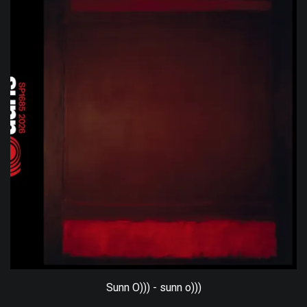
Sunn O))) - sunn o)))