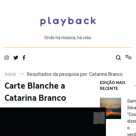
Saltar
para
o
conteúdo
Onde há música, há vida.
Início
Resultados da pesquisa por: Catarina Branco
Carte Blanche a
EDIÇÃO MAIS
RECENTE
Catarina Branco
Sam
Silva
“Co
dize
o
verd