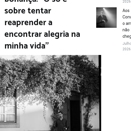
2026
sobre tentar
Aos
Conv
reaprender a
o a
encontrar alegria na
não
che
minha vida”
Julho
2026