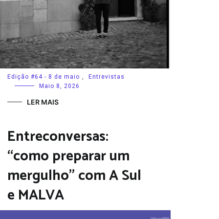
Edição #64 - 8 de maio
,
Entrevistas
Maio 8, 2026
LER MAIS
Entreconversas:
“como preparar um
mergulho” com A Sul
e MALVA