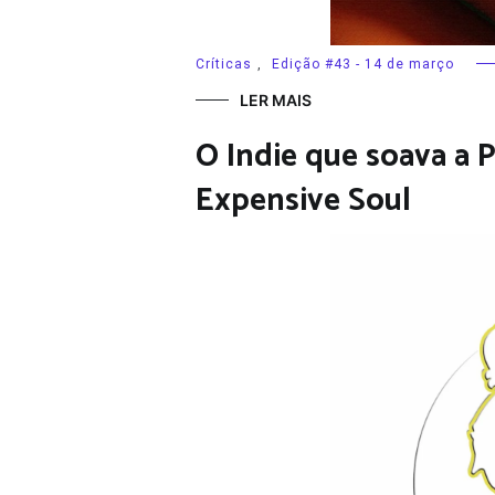
Críticas
,
Edição #43 - 14 de março
LER MAIS
O Indie que soava a P
Expensive Soul