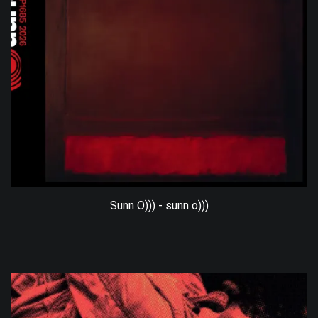
Sunn O))) - sunn o)))