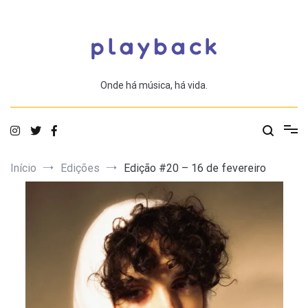
Saltar
para
o
conteúdo
Onde há música, há vida.
Início
Edições
Edição #20 – 16 de fevereiro