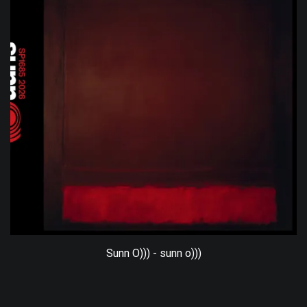
Sunn O))) - sunn o)))