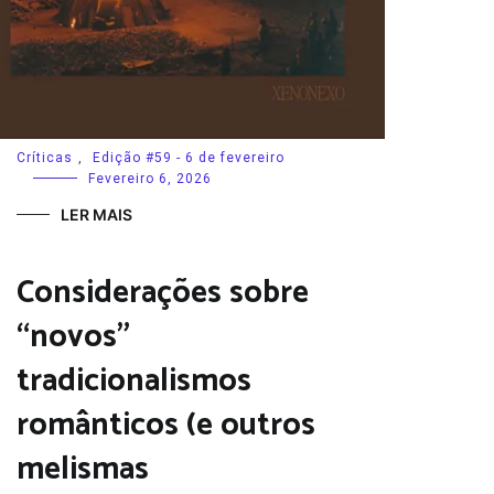
Críticas
,
Edição #59 - 6 de fevereiro
Fevereiro 6, 2026
LER MAIS
Considerações sobre
“novos”
tradicionalismos
românticos (e outros
melismas