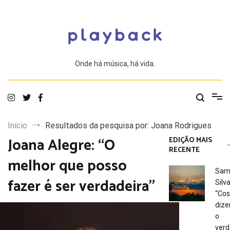
Saltar
para
o
conteúdo
Onde há música, há vida.
Início
Resultados da pesquisa por: Joana Rodrigues
Joana Alegre: “O
EDIÇÃO MAIS
RECENTE
melhor que posso
Sam
fazer é ser verdadeira”
Silva
“Co
dize
o
verd