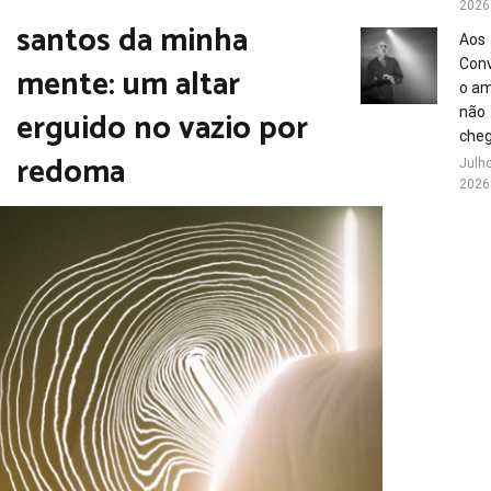
2026
santos da minha
Aos
Conv
mente: um altar
o a
erguido no vazio por
não
che
redoma
Julho
2026