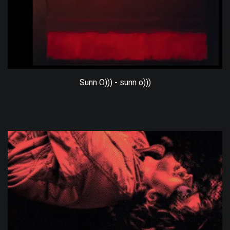
Sunn O))) - sunn o)))