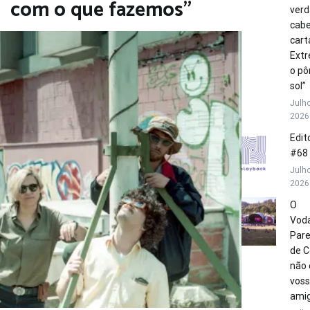
com o que fazemos”
verd
cabe
cart
Extr
o pô
sol”
Julho
2026
Edito
#68
Julho
2026
O
Vod
Par
de C
não 
vos
amig