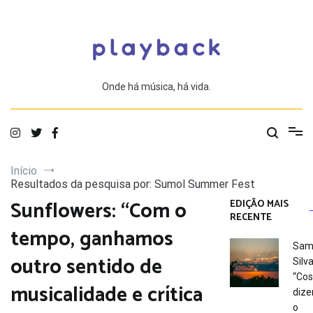
Saltar
para
o
conteúdo
Onde há música, há vida.
Início
Resultados da pesquisa por: Sumol Summer Fest
Sunflowers: “Com o
EDIÇÃO MAIS
RECENTE
tempo, ganhamos
Sam
outro sentido de
Silva
“Co
musicalidade e crítica
dize
o