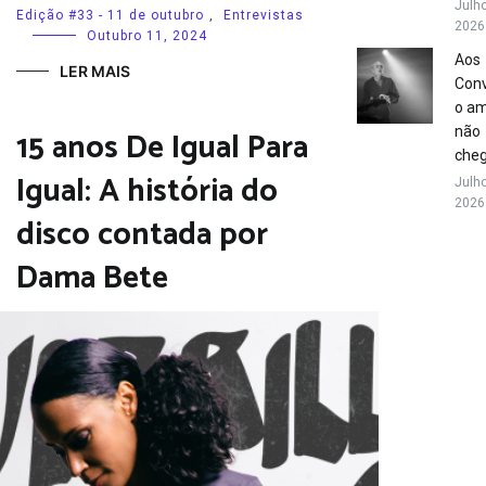
Julho
Edição #33 - 11 de outubro
,
Entrevistas
2026
Outubro 11, 2024
Aos
LER MAIS
Conv
o a
15 anos De Igual Para
não
che
Igual: A história do
Julho
2026
disco contada por
Dama Bete