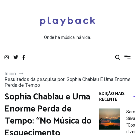
Saltar
para
o
conteúdo
Onde há música, há vida.
Início
Resultados da pesquisa por: Sophia Chablau E Uma Enorme
Perda de Tempo
Sophia Chablau e Uma
EDIÇÃO MAIS
RECENTE
Enorme Perda de
Sam
Tempo: “No Música do
Silva
“Co
Esquecimento
dize