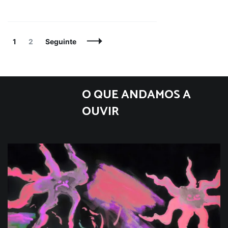
Navegação
Página
Página
1
2
Seguinte
de
artigos
O QUE ANDAMOS A
OUVIR