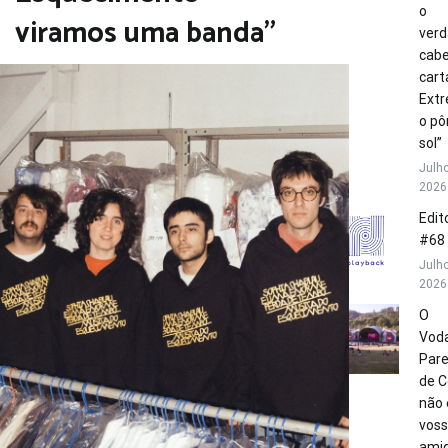
o
viramos uma banda”
verd
cabe
cart
Extr
o pô
sol”
Julho
2026
Edito
#68
Julho
2026
O
Vod
Par
de C
não 
vos
amig