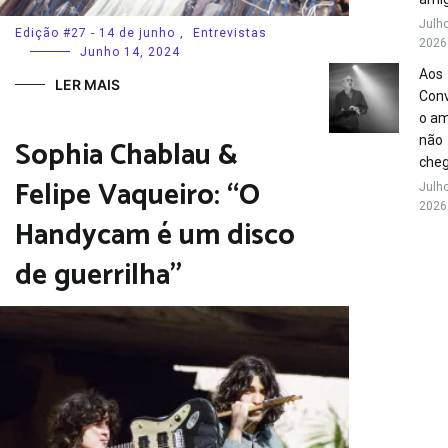
Julho
Edição #27 - 14 de junho
,
Entrevistas
2026
Junho 14, 2024
Aos
LER MAIS
Conv
o a
Sophia Chablau &
não
che
Felipe Vaqueiro: “O
Julho
2026
Handycam é um disco
de guerrilha”