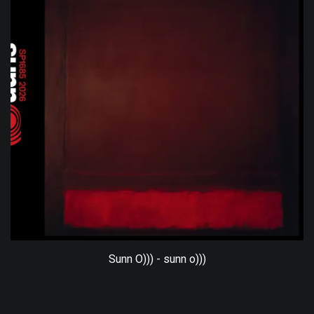
Sunn O))) - sunn o)))