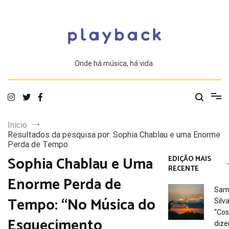
Saltar
para
o
conteúdo
Onde há música, há vida.
Início
Resultados da pesquisa por: Sophia Chablau e uma Enorme
Perda de Tempo
Sophia Chablau e Uma
EDIÇÃO MAIS
RECENTE
Enorme Perda de
Sam
Tempo: “No Música do
Silva
“Co
Esquecimento
dize