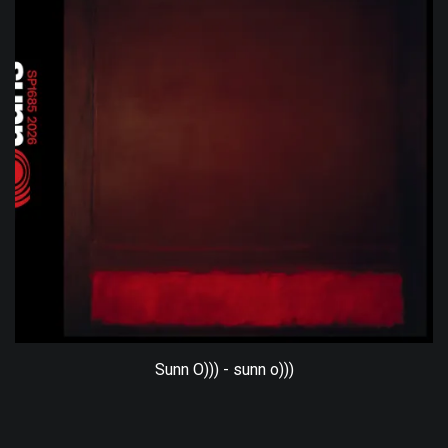
Sunn O))) - sunn o)))