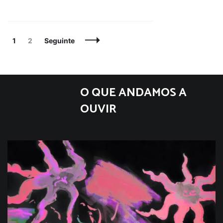
Navegação
Página
Página
1
2
Seguinte
de
artigos
O QUE ANDAMOS A
OUVIR