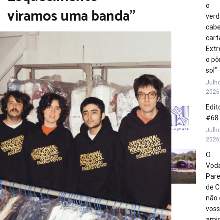
o
viramos uma banda”
verd
cabe
cart
Extr
o pô
sol”
Julho
2026
Edito
#68
Julho
2026
O
Vod
Par
de C
não 
vos
amig