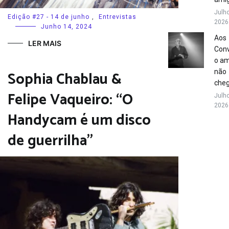
Julho
Edição #27 - 14 de junho
,
Entrevistas
2026
Junho 14, 2024
Aos
LER MAIS
Conv
o a
Sophia Chablau &
não
che
Felipe Vaqueiro: “O
Julho
2026
Handycam é um disco
de guerrilha”